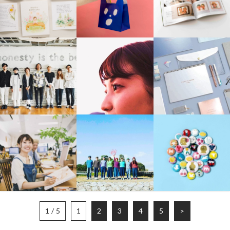
1 / 5
1
2
3
4
5
>