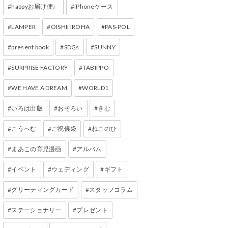
happyお届け便♩
iPhoneケース
LAMPER
OISHII IROHA
PAS-POL
present book
SDGs
SUNNY
SURPRISE FACTORY
TABIPPO
WE HAVE A DREAM
WORLD1
いろは出版
おそろい
きむ
こうへむ
ご祝儀袋
ねこのひ
まあこの育児漫画
アルバム
イベント
ウェディング
ギフト
グリーティングカード
スタッフコラム
ステーショナリー
プレゼント