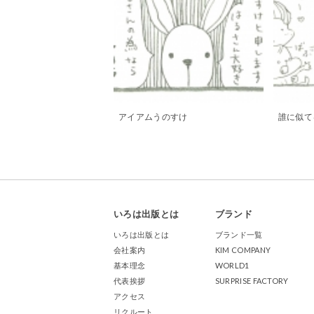
アイアムうのすけ
誰に似て
いろは出版とは
ブランド
いろは出版とは
ブランド一覧
会社案内
KIM COMPANY
基本理念
WORLD1
代表挨拶
SURPRISE FACTORY
アクセス
リクルート