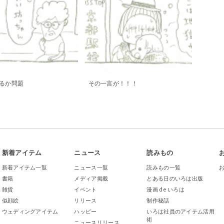
るか問題
その一言が！！！
新着アイテム
ニュース
読みもの
新着アイテム一覧
ニュース一覧
読みもの一覧
書籍
メディア掲載
とある日のいろは出版
雑貨
イベント
漫画 de いろは
似顔絵
リリース
制作秘話
ウェディングアイテム
ハッピー
いろは社員のアイテム活用
術
ニュースリリース