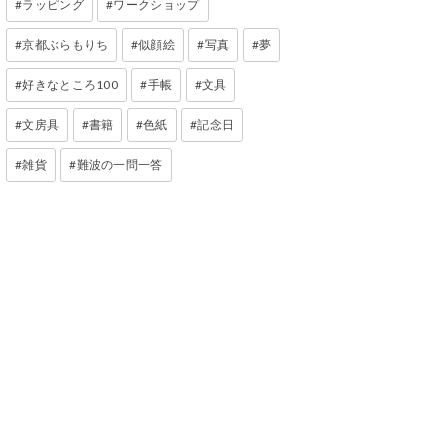
ラッピング
ワークショップ
京都ぶらもりち
似顔絵
写真
夢
好きなところ100
手帳
文具
文房具
書籍
色紙
記念日
雑貨
難波の一問一答