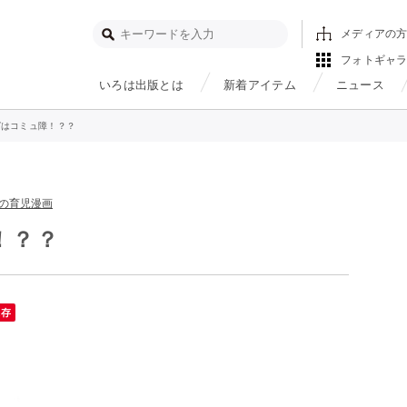
メディアの
フォトギャ
いろは出版とは
新着アイテム
ニュース
ばはコミュ障！？？
の育児漫画
！？？
保存