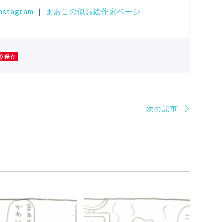
stagram
｜
まあこの似顔絵作家ページ
保存
次の記事