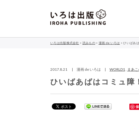
いろは出版株式会社
>
読みもの
>
漫画 de いろは
>
ひいばあ
2017.8.21 | 漫画 de いろは |
WORLD1
,
まあこ
ひいばあばはコミュ障