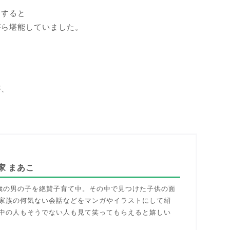
もすると
がら堪能していました。
が、
家 まあこ
歳の男の子を絶賛子育て中。その中で見つけた子供の面
家族の何気ない会話などをマンガやイラストにして紹
中の人もそうでない人も見て笑ってもらえると嬉しい