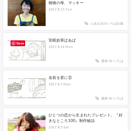
植物の母、マッキー
2017.8.15 Tue
とある日のいろは出版
安眠妨害ばあば
Save
2017.8.14 Mon
漫画 de いろは
名前を君に②
2017.8.7 Mon
漫画 de いろは
ひとつの恋から生まれたプレゼント。『好
きなところ100』制作秘話
2017.8.5 Sat