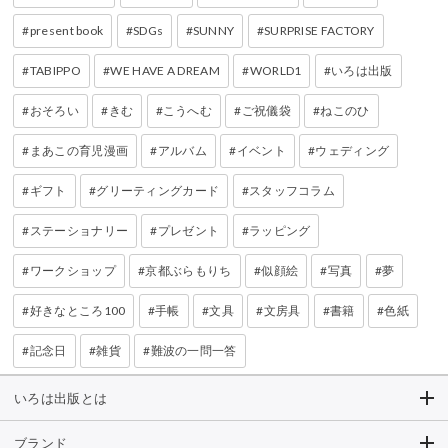
present book
SDGs
SUNNY
SURPRISE FACTORY
TABIPPO
WE HAVE A DREAM
WORLD1
いろは出版
おそろい
きむ
こうへむ
ご祝儀袋
ねこのひ
まあこの育児漫画
アルバム
イベント
ウェディング
ギフト
グリーティングカード
スタッフコラム
ステーショナリー
プレゼント
ラッピング
ワークショップ
京都ぶらもりち
似顔絵
写真
夢
好きなところ100
手帳
文具
文房具
書籍
色紙
記念日
雑貨
難波の一問一答
いろは出版とは
ブランド