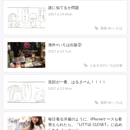
誰に似てるか問題
2017.6.19 Mon
漫画 de いろは
海外×いろは出版②
2017.6.13 Tue
とある日のいろは出版
笑顔が一番、はるさーん！！！！
2017.6.12 Mon
漫画 de いろは
毎日着る洋服のように、iPhoneケースも着
替えられたら。『LITTLE CLOSET』に込め