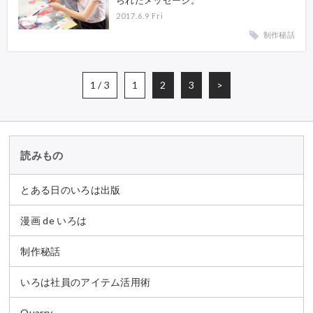
られたメッセージ。
2017.6.9 Fri
制作秘話
1 / 3
1
2
3
>
読みもの
とある日のいろは出版
漫画 de いろは
制作秘話
いろは社員のアイテム活用術
Quarry