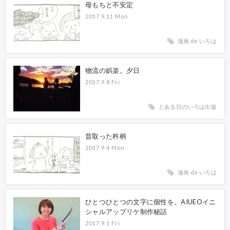
母もちと不安定
2017.9.11 Mon
漫画 de いろは
物流の娯楽。夕日
2017.9.8 Fri
とある日のいろは出版
昔取った杵柄
2017.9.4 Mon
漫画 de いろは
ひとつひとつの文字に個性を。AIUEOイニ
シャルアップリケ制作秘話
2017.9.1 Fri