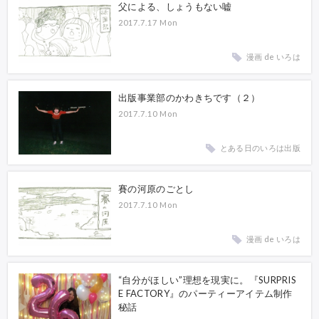
父による、しょうもない嘘
2017.7.17 Mon
漫画 de いろは
出版事業部のかわきちです（２）
2017.7.10 Mon
とある日のいろは出版
賽の河原のごとし
2017.7.10 Mon
漫画 de いろは
“自分がほしい”理想を現実に。『SURPRIS
E FACTORY』のパーティーアイテム制作
秘話