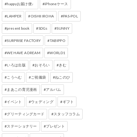
happyお届け便♩
iPhoneケース
LAMPER
OISHII IROHA
PAS-POL
present book
SDGs
SUNNY
SURPRISE FACTORY
TABIPPO
WE HAVE A DREAM
WORLD1
いろは出版
おそろい
きむ
こうへむ
ご祝儀袋
ねこのひ
まあこの育児漫画
アルバム
イベント
ウェディング
ギフト
グリーティングカード
スタッフコラム
ステーショナリー
プレゼント