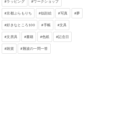
ラッピング
ワークショップ
京都ぶらもりち
似顔絵
写真
夢
好きなところ100
手帳
文具
文房具
書籍
色紙
記念日
雑貨
難波の一問一答