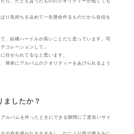
ったら、たとえ貰ったもののクオリティーが低くても
っぱり気持ちを込めて一生懸命作るものだから自信を
。
って、結構ハードルが高いことだと思っています。写
デコレーションして…
量に任せられてるなと思います。
で、簡単にアルバムのクオリティーをあげられるよう
りましたか？
す。アルバムを作ったときにできる隙間に丁度良いサイ
ときの存在感がなさすぎるし、なにより指で摘まみに