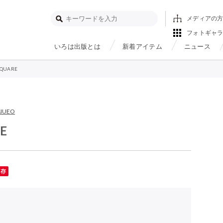
メディアの
フォトギャ
いろは出版とは
新着アイテム
ニュース
SQUARE
AIUEO
E
保存