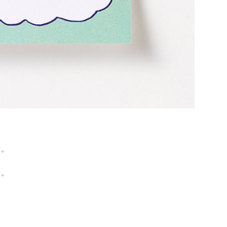
ぎ。
す。