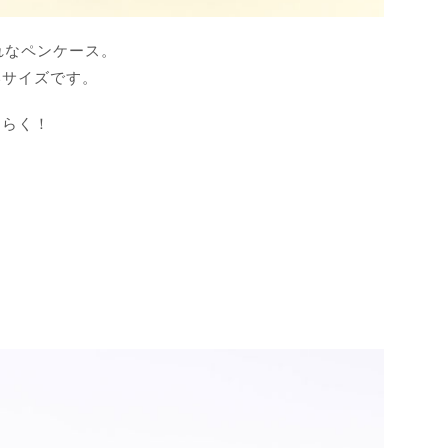
れなペンケース。
いサイズです。
くらく！