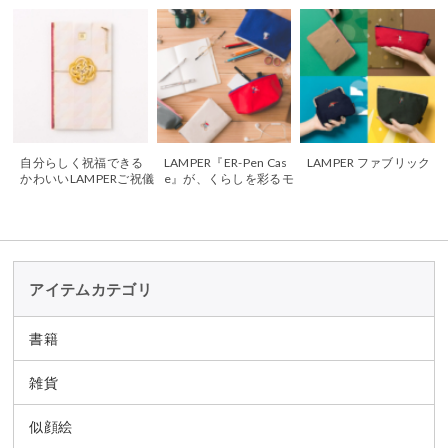
自分らしく祝福できる
LAMPER『ER-Pen Cas
LAMPER ファブリック
かわいいLAMPERご祝儀
e』が、くらしを彩るモ
袋
ノ発見・比較サイト「H
EIM（ハイム）」で紹介
されました
アイテムカテゴリ
書籍
雑貨
似顔絵