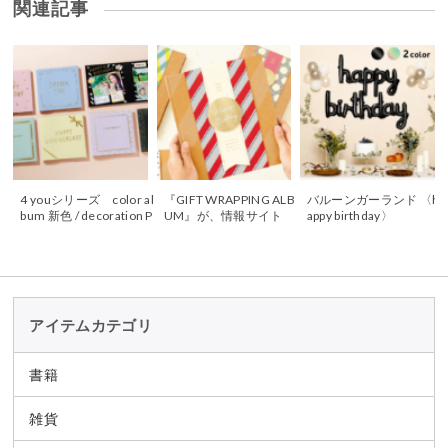
関連記事
4 youシリーズ color al
『GIFT WRAPPING ALB
バルーンガーランド 〈h
bum 新色 / decoration P
UM』が、情報サイト
appy birthday〉
RESENTseries
「BEST PREENT」で紹
介されました
アイテムカテゴリ
書籍
雑貨