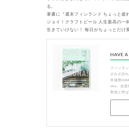
る。
著書に『週末フィンランド ちょっと疲
ジョイ！クラフトビール 人生最高の一杯
生きていけない！ 毎日がちょっとだけ
HAVE
フィンラン
ざわざ訪れ
宮城県MARU
oka、佐
聖地と呼ば