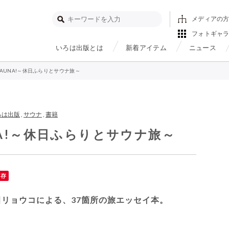
メディアの
フォトギャ
いろは出版とは
新着アイテム
ニュース
OD SAUNA!～休日ふらりとサウナ旅～
ろは出版
,
サウナ
,
書籍
AUNA!～休日ふらりとサウナ旅～
保存
リョウコによる、37箇所の旅エッセイ本。