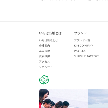
会「SAUNA・SPA新聞」で紹介されま
サウナ」
した
いろは出版とは
ブランド
いろは出版とは
ブランド一覧
会社案内
KIM COMPANY
基本理念
WORLD1
代表挨拶
SURPRISE FACTORY
アクセス
リクルート