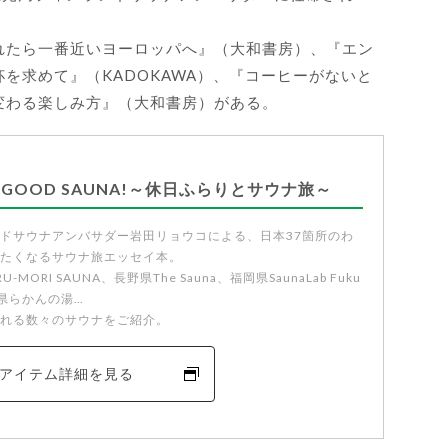
れたら一番近いヨーロッパへ』（大和書房）、『エン
を求めて』（KADOKAWA）、『コーヒーがないと
変わる楽しみ方』（大和書房）がある。
 A GOOD SAUNA!～休日ふらりとサウナ旅～
ドサウナアンバサダー岩田リョウコによる、日本37箇所のわ
たくなるサウナ旅エッセイ本。
-MORI SAUNA、長野県The Sauna、福岡県SaunaLab Fuku
賀県らかんの湯…
れる数々のサウナをご紹介。
アイテム詳細を見る