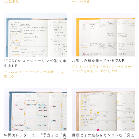
ジ/効率化
ージ/効率化
お楽しみ欄を作ってやる気UP
“TODOのスケジューリング化”で集
中力UP
ビジネス・プライベート/ウィークリーペ
ージ/心を整える・気分を上げる
ビジネス/デイリーページ/効率化・心を
整える
年間カレンダーで、「予定」と「実
目標とその進捗をカンタンな「見え