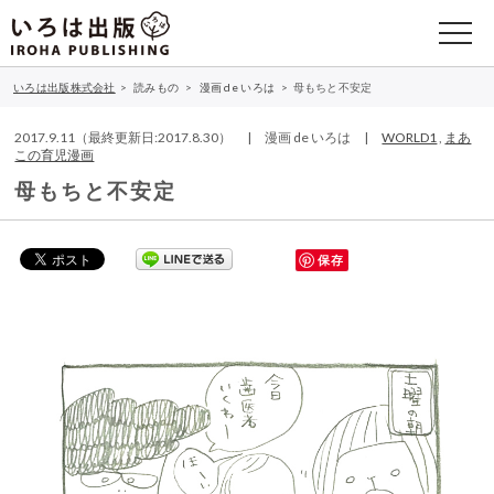
いろは出版株式会社
>
読みもの
>
漫画 de いろは
>
母もちと不安定
2017.9.11（最終更新日:2017.8.30） | 漫画 de いろは |
WORLD1
,
まあ
この育児漫画
母もちと不安定
保存