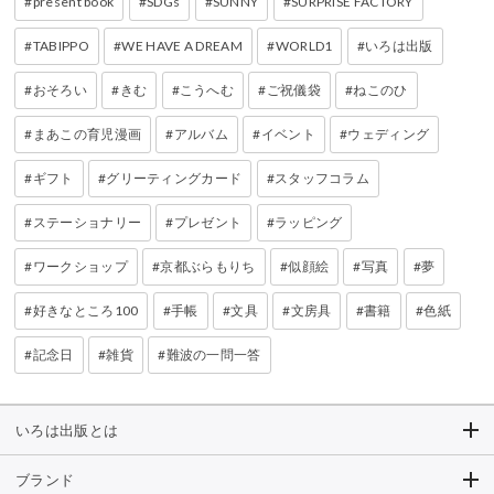
present book
SDGs
SUNNY
SURPRISE FACTORY
TABIPPO
WE HAVE A DREAM
WORLD1
いろは出版
おそろい
きむ
こうへむ
ご祝儀袋
ねこのひ
まあこの育児漫画
アルバム
イベント
ウェディング
ギフト
グリーティングカード
スタッフコラム
ステーショナリー
プレゼント
ラッピング
ワークショップ
京都ぶらもりち
似顔絵
写真
夢
好きなところ100
手帳
文具
文房具
書籍
色紙
記念日
雑貨
難波の一問一答
いろは出版とは
ブランド