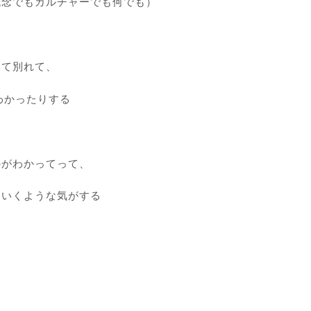
概念でもカルチャーでも何でも）
して別れて、
わかったりする
かがわかってって、
ていくような気がする