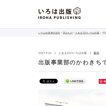
いろは出版株式会社
>
読みもの
>
とある日のいろは出版
>
出
2017.9.13 | とある日のいろは出版 |
書籍
出版事業部のかわきち