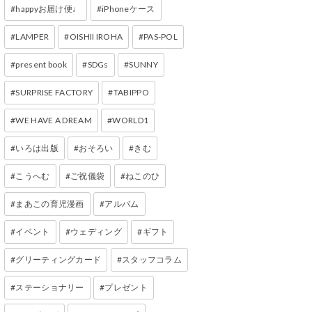
happyお届け便♩
iPhoneケース
LAMPER
OISHII IROHA
PAS-POL
present book
SDGs
SUNNY
SURPRISE FACTORY
TABIPPO
WE HAVE A DREAM
WORLD1
いろは出版
おそろい
きむ
こうへむ
ご祝儀袋
ねこのひ
まあこの育児漫画
アルバム
イベント
ウェディング
ギフト
グリーティングカード
スタッフコラム
ステーショナリー
プレゼント