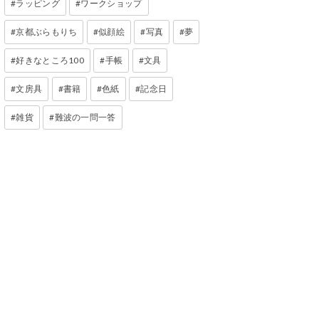
ラッピング
ワークショップ
京都ぶらもりち
似顔絵
写真
夢
好きなところ100
手帳
文具
文房具
書籍
色紙
記念日
雑貨
難波の一問一答