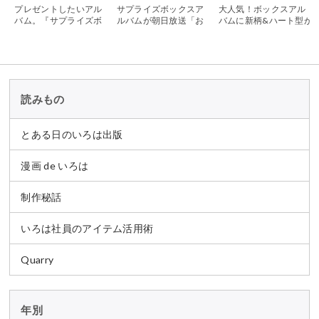
プレゼントしたいアル
サプライズボックスア
大人気！ボックスアル
バム。『サプライズボ
ルバムが朝日放送「お
バムに新柄&ハート型が
ックスアルバム』がシ
はよう朝日です」で紹
仲間入り！
リーズ累計25万個突
介されました
破！
読みもの
とある日のいろは出版
漫画 de いろは
制作秘話
いろは社員のアイテム活用術
Quarry
年別