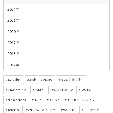
2024年
2021年
2020年
2019年
2018年
2017年
&studium
2/8b
AIUEO
happyお届け便♩
iPhoneケース
LAMPER
OISHII IROHA
PAS-POL
present book
SDGs
SUNNY
SURPRISE FACTORY
TABIPPO
WE HAVE A DREAM
WORLD1
いろは出版