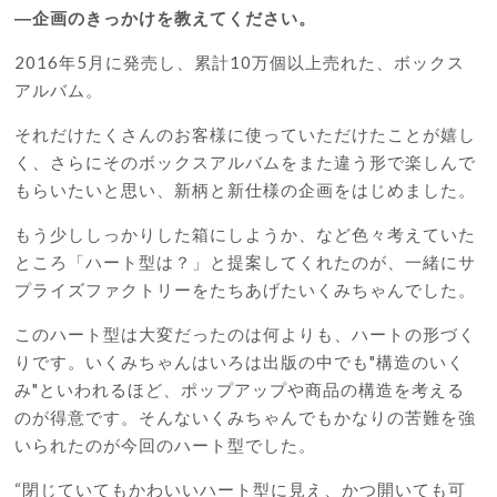
―
企画のきっかけを教えてください。
2016
年
5
月に発売し、累計
10
万個以上売れた、ボックス
アルバム。
それだけたくさんのお客様に使っていただけたことが嬉し
く、さらにそのボックスアルバムをまた違う形で楽しんで
もらいたいと思い、新柄と新仕様の企画をはじめました。
もう少ししっかりした箱にしようか、など色々考えていた
ところ「ハート型は？」と提案してくれたのが、一緒にサ
プライズファクトリーをたちあげたいくみちゃんでした。
このハート型は大変だったのは何よりも、ハートの形づく
りです。いくみちゃんはいろは出版の中でも
"
構造のいく
み
"
といわれるほど、ポップアップや商品の構造を考える
のが得意です。そんないくみちゃんでもかなりの苦難を強
いられたのが今回のハート型でした。
“閉じていてもかわいいハート型に見え、かつ開いても可