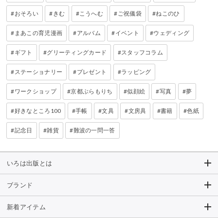
おそろい
きむ
こうへむ
ご祝儀袋
ねこのひ
まあこの育児漫画
アルバム
イベント
ウェディング
ギフト
グリーティングカード
スタッフコラム
ステーショナリー
プレゼント
ラッピング
ワークショップ
京都ぶらもりち
似顔絵
写真
夢
好きなところ100
手帳
文具
文房具
書籍
色紙
記念日
雑貨
難波の一問一答
いろは出版とは
ブランド
新着アイテム