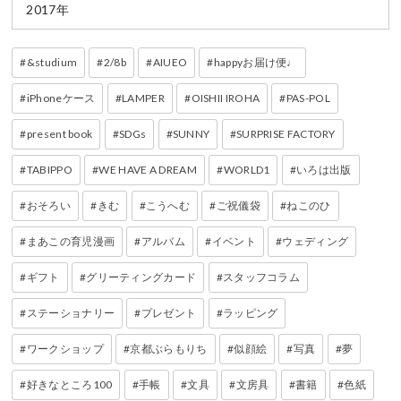
2017年
&studium
2/8b
AIUEO
happyお届け便♩
iPhoneケース
LAMPER
OISHII IROHA
PAS-POL
present book
SDGs
SUNNY
SURPRISE FACTORY
TABIPPO
WE HAVE A DREAM
WORLD1
いろは出版
おそろい
きむ
こうへむ
ご祝儀袋
ねこのひ
まあこの育児漫画
アルバム
イベント
ウェディング
ギフト
グリーティングカード
スタッフコラム
ステーショナリー
プレゼント
ラッピング
ワークショップ
京都ぶらもりち
似顔絵
写真
夢
好きなところ100
手帳
文具
文房具
書籍
色紙