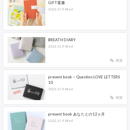
GIFT選書
2022.11.9 Wed
BREATH DIARY
2022.11.9 Wed
雑貨
present book – Question LOVE LETTERS
10
2022.11.9 Wed
雑貨
present book あなたとの12ヵ月
2022.11.9 Wed