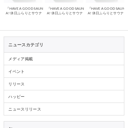
『HAVE A GOOD SAUN
『HAVE A GOOD SAUN
『HAVE A GOOD SAUN
A! 休日ふらりとサウナ
A! 休日ふらりとサウナ
A! 休日ふらりとサウナ
旅』が、日本サウナ・
旅』が、せんだいタウ
旅』が、「LifTe 北欧の
スパ協会「SAUNA・SP
ン情報「S style2021年3
暮らし」で紹介されま
A新聞」で紹介されまし
月号」で紹介されまし
した
た
た
ニュースカテゴリ
メディア掲載
イベント
リリース
ハッピー
ニュースリリース