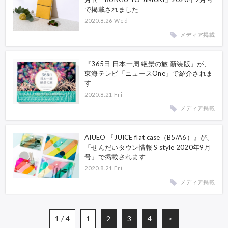
で掲載されました
2020.8.26 Wed
メディア掲載
『365日 日本一周 絶景の旅 新装版』が、
東海テレビ「ニュースOne」で紹介されま
す
2020.8.21 Fri
メディア掲載
AIUEO 『JUICE flat case（B5/A6）』が、
「せんだいタウン情報 S style 2020年9月
号」で掲載されます
2020.8.21 Fri
メディア掲載
1 / 4
1
2
3
4
>