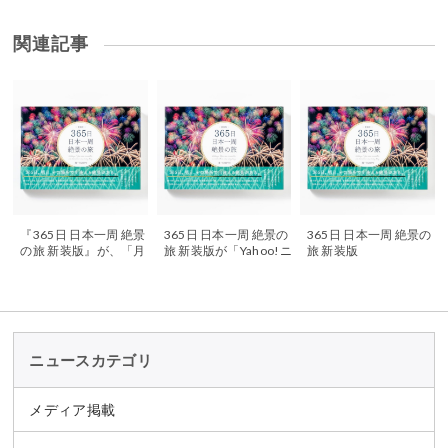
関連記事
『365日 日本一周 絶景
365日 日本一周 絶景の
365日 日本一周 絶景の
の旅 新装版』が、「月
旅 新装版が「Yahoo!ニ
旅 新装版
刊タウン情報おかや
ュース」に掲載されま
ま」2020年7月号で紹
した
介されました
ニュースカテゴリ
メディア掲載