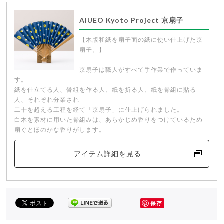
AIUEO Kyoto Project 京扇子
【木版和紙を扇子面の紙に使い仕上げた京
扇子。】
京扇子は職人がすべて手作業で作っていま
す。
紙を仕立てる人、骨組を作る人、紙を折る人、紙を骨組に貼る
人、それぞれ分業され
二十を超える工程を経て「京扇子」に仕上げられました。
白木を素材に用いた骨組みは、あらかじめ香りをつけているため
扇ぐとほのかな香りがします。
アイテム詳細を見る
保存