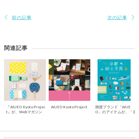
前の記事
次の記事
関連記事
『AIUEO Kyoto Projec
AIUEO Kyoto Project
雑貨ブランド「AIUE
t』が、Webマガジン
O」のアイテムが、「京
「文具のとびら」で紹
都 紙と文具 ガイド＆ス
介されました
クラップブック」で紹
介されます