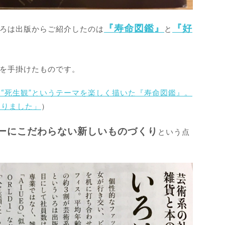
『寿命図鑑』
『好
いろは出版からご紹介したのは
と
集を手掛けたものです。
“死生観”というテーマを楽しく描いた『寿命図鑑』。
ありました」
）
ーにこだわらない新しいものづくり
という点