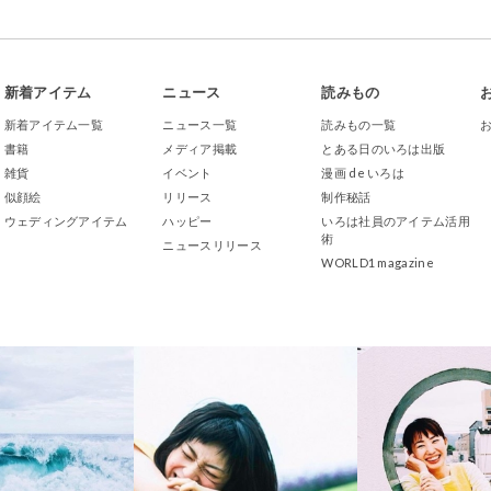
新着アイテム
ニュース
読みもの
新着アイテム一覧
ニュース一覧
読みもの一覧
書籍
メディア掲載
とある日のいろは出版
雑貨
イベント
漫画 de いろは
似顔絵
リリース
制作秘話
ウェディングアイテム
ハッピー
いろは社員のアイテム活用
術
ニュースリリース
WORLD1 magazine