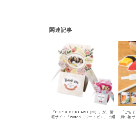
関連記事
『POP UP BOX CARD（M）』が、情
『ごちそう
報サイト「wotopi（ウートピ）」で紹
買い物サ
介されました
すすめナ