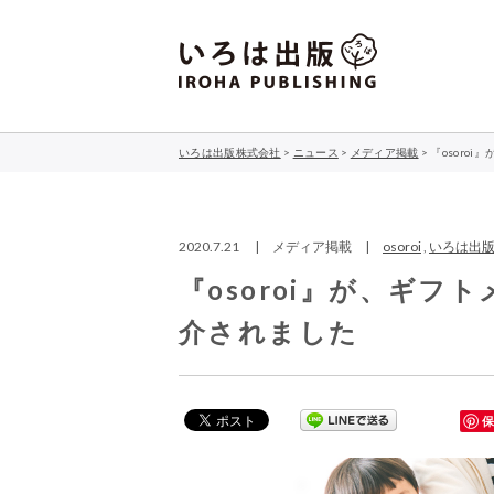
いろは出版株式会社
>
ニュース
>
メディア掲載
>
『osoro
2020.7.21 | メディア掲載 |
osoroi
,
いろは出
『osoroi』が、ギ
介されました