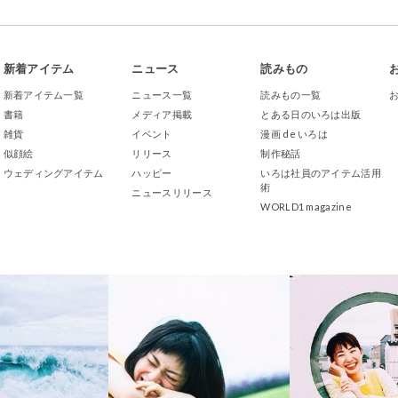
新着アイテム
ニュース
読みもの
新着アイテム一覧
ニュース一覧
読みもの一覧
書籍
メディア掲載
とある日のいろは出版
雑貨
イベント
漫画 de いろは
似顔絵
リリース
制作秘話
ウェディングアイテム
ハッピー
いろは社員のアイテム活用
術
ニュースリリース
WORLD1 magazine