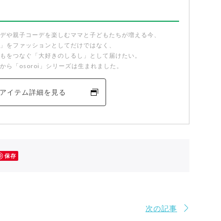
デや親子コーデを楽しむママと子どもたちが増える今、
」をファッションとしてだけではなく、
もをつなぐ「大好きのしるし」として届けたい。
から「osoroi」シリーズは生まれました。
アイテム詳細を見る
保存
次の記事