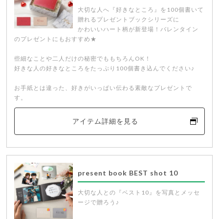
大切な人へ『好きなところ』を100個書いて
贈れるプレゼントブックシリーズに
かわいいハート柄が新登場！バレンタイン
のプレゼントにもおすすめ★
些細なことや二人だけの秘密でももちろんOK！
好きな人の好きなところをたっぷり100個書き込んでください♪
お手紙とは違った、好きがいっぱい伝わる素敵なプレゼントで
す。
アイテム詳細を見る
present book BEST shot 10
大切な人との『ベスト10』を写真とメッセ
ージで贈ろう♪