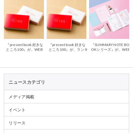
『present book 好きな
『present book 好きな
『SUMMARY NOTE BO
ところ100』が、WEB
ところ100』が、ランキ
OKシリーズ』が、WEB
メディア『Trendia』
ングメディア「gooラン
マガジン「文具のとび
（トレンディア）で紹
キングセレクト」で紹
ら」で紹介されました
介されました
介されました
ニュースカテゴリ
メディア掲載
イベント
リリース