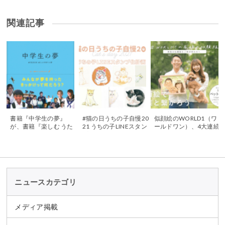
関連記事
書籍『中学生の夢』
#猫の日うちの子自慢20
似顔絵のWORLD1（ワ
が、書籍『楽しむ うた
21 うちの子LINEスタン
ールドワン）、4大連続
がう 議論する アニマシ
プ化計画！
キャンペーン フレーム5
オンで道徳』内で紹介
0％OFF & 似顔絵キーホ
されました
ルダープレゼント
ニュースカテゴリ
メディア掲載