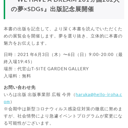
の夢×SDGs』出版記念展開催
本書の出版を記念して、より深く本書を読んでいただくた
めの展覧会を開催します。夢を選り抜き、立体的に本書の
魅力をお伝えします。
日時：2021 年6月3日（木）〜6日（日）9:00-20:00（最
終入場19:45）
場所：代官山
T-SITE GARDEN GALL
E
RY
入場料：無料
お問い合わせ先
いろは出版 出版事業部 広報 今井（
haruka@hello-iroha.c
om
）
※会期中は新型コロナウィルス感染症対策の徹底に努めま
すが、社会情勢により急遽イベントプログラムが変更にな
る可能性がございます。