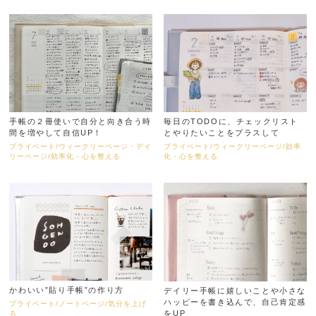
手帳の２冊使いで自分と向き合う時
毎日のTODOに、チェックリスト
間を増やして自信UP！
とやりたいことをプラスして
プライベート/ウィークリーページ・デイ
プライベート/ウィークリーページ/効率
リーページ/効率化・心を整える
化・心を整える
かわいい”貼り手帳”の作り方
デイリー手帳に嬉しいことや小さな
ハッピーを書き込んで、自己肯定感
プライベート/ノートページ/気分を上げ
をUP
る