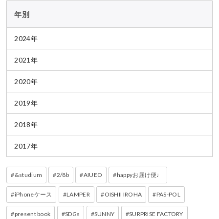
年別
2024年
2021年
2020年
2019年
2018年
2017年
&studium
2/8b
AIUEO
happyお届け便♩
iPhoneケース
LAMPER
OISHII IROHA
PAS-POL
present book
SDGs
SUNNY
SURPRISE FACTORY