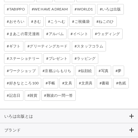
TABIPPO
WE HAVE A DREAM
WORLD1
いろは出版
おそろい
きむ
こうへむ
ご祝儀袋
ねこのひ
まあこの育児漫画
アルバム
イベント
ウェディング
ギフト
グリーティングカード
スタッフコラム
ステーショナリー
プレゼント
ラッピング
ワークショップ
京都ぶらもりち
似顔絵
写真
夢
好きなところ100
手帳
文具
文房具
書籍
色紙
記念日
雑貨
難波の一問一答
いろは出版とは
ブランド