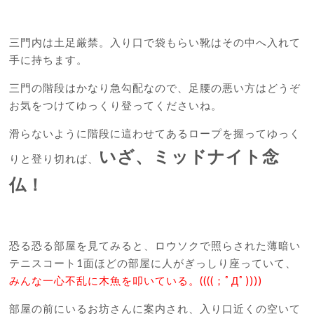
三門内は土足厳禁。入り口で袋もらい靴はその中へ入れて
手に持ちます。
三門の階段はかなり急勾配なので、足腰の悪い方はどうぞ
お気をつけてゆっくり登ってくださいね。
滑らないように階段に這わせてあるロープを握ってゆっく
いざ、ミッドナイト念
りと登り切れば、
仏！
恐る恐る部屋を見てみると、ロウソクで照らされた薄暗い
テニスコート1面ほどの部屋に人がぎっしり座っていて、
みんな一心不乱に木魚を叩いている。((((；ﾟДﾟ))))
部屋の前にいるお坊さんに案内され、入り口近くの空いて