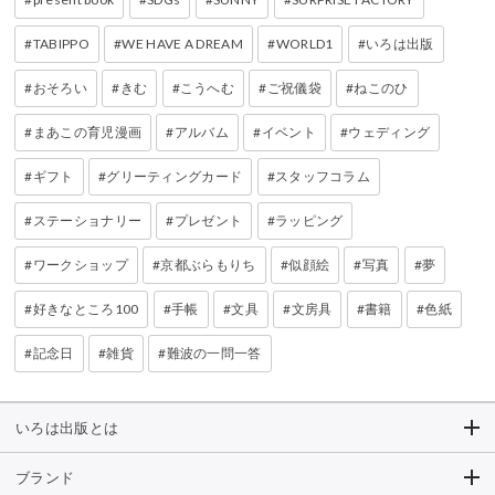
TABIPPO
WE HAVE A DREAM
WORLD1
いろは出版
おそろい
きむ
こうへむ
ご祝儀袋
ねこのひ
まあこの育児漫画
アルバム
イベント
ウェディング
ギフト
グリーティングカード
スタッフコラム
ステーショナリー
プレゼント
ラッピング
ワークショップ
京都ぶらもりち
似顔絵
写真
夢
好きなところ100
手帳
文具
文房具
書籍
色紙
記念日
雑貨
難波の一問一答
いろは出版とは
ブランド