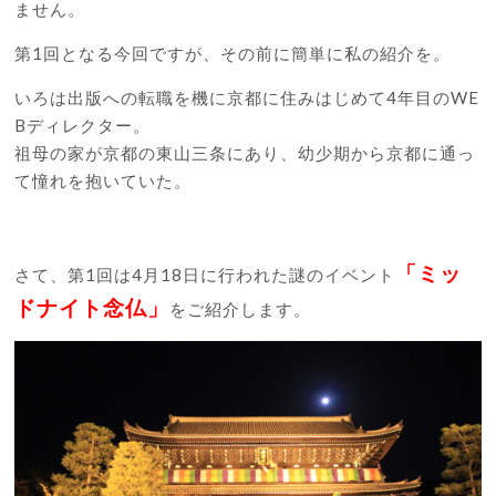
ません。
第1回となる今回ですが、その前に簡単に私の紹介を。
いろは出版への転職を機に京都に住みはじめて4年目のWE
Bディレクター。
祖母の家が京都の東山三条にあり、幼少期から京都に通っ
て憧れを抱いていた。
「ミッ
さて、第1回は4月18日に行われた謎のイベント
ドナイト念仏」
をご紹介します。