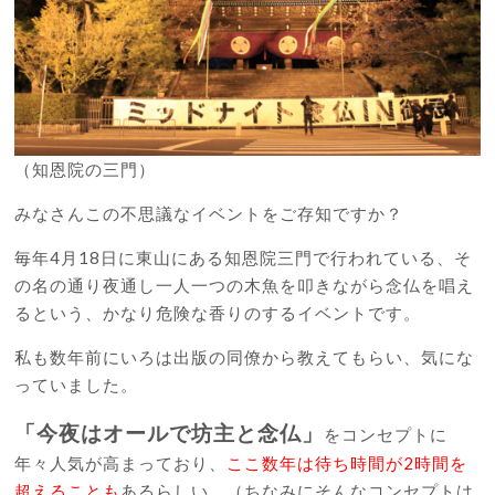
（知恩院の三門）
みなさんこの不思議なイベントをご存知ですか？
毎年4月18日に東山にある知恩院三門で行われている、そ
の名の通り夜通し一人一つの木魚を叩きながら念仏を唱え
るという、かなり危険な香りのするイベントです。
私も数年前にいろは出版の同僚から教えてもらい、気にな
っていました。
「今夜はオールで坊主と念仏」
をコンセプトに
年々人気が高まっており、
ここ数年は待ち時間が2時間を
超えることも
あるらしい。（ちなみにそんなコンセプトは