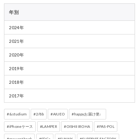
年別
2024年
2021年
2020年
2019年
2018年
2017年
&studium
2/8b
AIUEO
happyお届け便♩
iPhoneケース
LAMPER
OISHII IROHA
PAS-POL
present book
SDGs
SUNNY
SURPRISE FACTORY