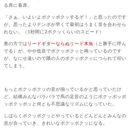
る席に着席。
「さぁ、いよいよポクッポクッするぞ！」と思ったのです
が、思ったよりテンポが早くて最初はうまく音を合わせら
れない。（1秒間に2ポクッくらいのスピード）
奥の方では
リードギターならぬリード木魚
（と勝手に呼ん
でる）が、やや低音でポクッポクッと鳴っているのです
が、なにせ遠いので隣の人のポクッポクッにつられて叩い
てしまう。
もっとポクッポクッの音が揃っているかと思っていたけ
ど、結構みんなバラバラで馬の足音のようにポクッポッポ
ッポクッポッと何とも不思議なリズムになっていた。
しばらくポクッポクッとやっているとどんどんとみんなの
息が合っていき、きれいなポクッポクッになる。