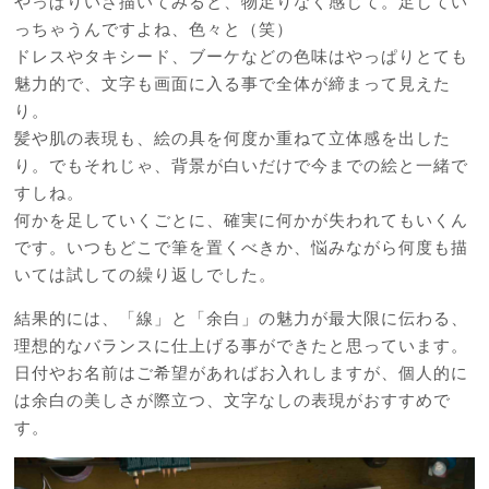
やっぱりいざ描いてみると、物足りなく感じて。足してい
っちゃうんですよね、色々と（笑）
ドレスやタキシード、ブーケなどの色味はやっぱりとても
魅力的で、文字も画面に入る事で全体が締まって見えた
り。
髪や肌の表現も、絵の具を何度か重ねて立体感を出した
り。でもそれじゃ、背景が白いだけで今までの絵と一緒で
すしね。
何かを足していくごとに、確実に何かが失われてもいくん
です。いつもどこで筆を置くべきか、悩みながら何度も描
いては試しての繰り返しでした。
結果的には、「線」と「余白」の魅力が最大限に伝わる、
理想的なバランスに仕上げる事ができたと思っています。
日付やお名前はご希望があればお入れしますが、個人的に
は余白の美しさが際立つ、文字なしの表現がおすすめで
す。