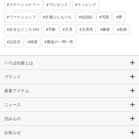
ステーショナリー
プレゼント
ラッピング
ワークショップ
京都ぶらもりち
似顔絵
写真
夢
好きなところ100
手帳
文具
文房具
書籍
色紙
記念日
雑貨
難波の一問一答
いろは出版とは
ブランド
新着アイテム
ニュース
読みもの
お知らせ