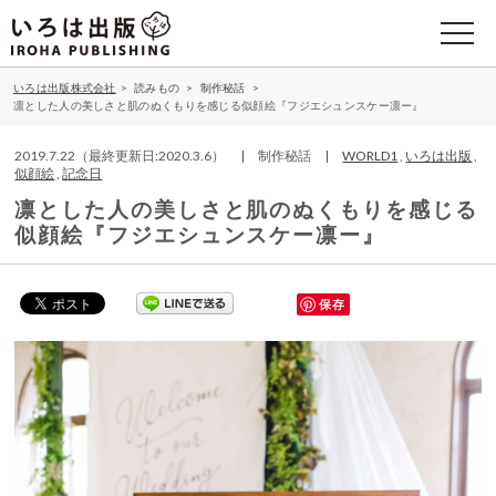
いろは出版株式会社
>
読みもの
>
制作秘話
>
凛とした人の美しさと肌のぬくもりを感じる似顔絵『フジエシュンスケー凛ー』
2019.7.22（最終更新日:2020.3.6） | 制作秘話 |
WORLD1
,
いろは出版
,
似顔絵
,
記念日
凛とした人の美しさと肌のぬくもりを感じる
似顔絵『フジエシュンスケー凛ー』
保存