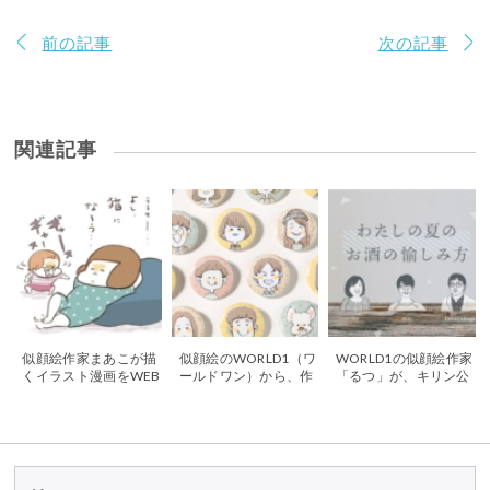
前の記事
次の記事
関連記事
似顔絵作家まあこが描
似顔絵のWORLD1（ワ
WORLD1の似顔絵作家
くイラスト漫画をWEB
ールドワン）から、作
「るつ」が、キリン公
メディア「オトナンサ
家「まあこ」のニガオ
式オンライン通販サイ
ー」に取り上げていた
エバッチがリリースし
ト『DRINX』特集ペー
だきました
ました！
ジ内のイラストを描き
ました