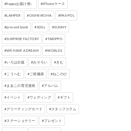
happyお届け便♩
iPhoneケース
LAMPER
OISHII IROHA
PAS-POL
present book
SDGs
SUNNY
SURPRISE FACTORY
TABIPPO
WE HAVE A DREAM
WORLD1
いろは出版
おそろい
きむ
こうへむ
ご祝儀袋
ねこのひ
まあこの育児漫画
アルバム
イベント
ウェディング
ギフト
グリーティングカード
スタッフコラム
ステーショナリー
プレゼント