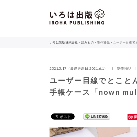
いろは出版株式会社
>
読みもの
>
制作秘話
>
ユーザー目線でとこ
2021.5.17（最終更新日:2021.6.1） | 制作秘話
ユーザー目線でとこと
手帳ケース「nown mult