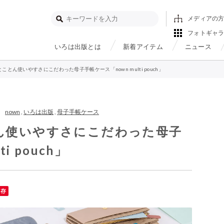
メディアの
フォトギャ
いろは出版とは
新着アイテム
ニュース
とん使いやすさにこだわった母子手帳ケース「nown multi pouch」
 |
nown
,
いろは出版
,
母子手帳ケース
ん使いやすさにこだわった母子
i pouch」
保存