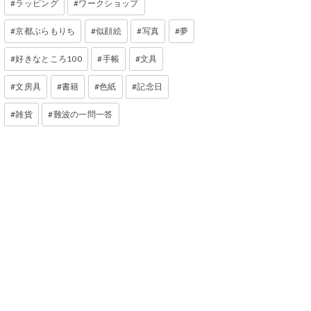
ラッピング
ワークショップ
京都ぶらもりち
似顔絵
写真
夢
好きなところ100
手帳
文具
文房具
書籍
色紙
記念日
雑貨
難波の一問一答