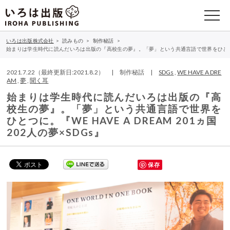
いろは出版株式会社
>
読みもの
>
制作秘話
>
始まりは学生時代に読んだいろは出版の『高校生の夢』。「夢」という共通言語で世界をひとつに。『WE
2021.7.22（最終更新日:2021.8.2） | 制作秘話 |
SDGs
,
WE HAVE A DRE
AM
,
夢
,
聞く耳
始まりは学生時代に読んだいろは出版の『高
校生の夢』。「夢」という共通言語で世界を
ひとつに。『WE HAVE A DREAM 201ヵ国
202人の夢×SDGs』
保存