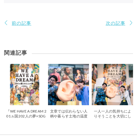
前の記事
次の記事
関連記事
『WE HAVE A DREAM 2
文章では伝わらない人
一人一人の気持ちによ
01ヵ国202人の夢×SDG
柄や暮らす土地の温度
りそうことを大切にし
s』を出版。SDGsの達
まで、その人の等身大
たコミュニケーショ
成に取り組む、201カ
の姿を写真で伝える。
ン。違う言語でも人柄
国・地域の若者たち202
『WE HAVE A DREAM 2
や想いが伝わる編集
人が書き下ろし！
01カ国202人の夢×SDG
を。『WE HAVE A DRE