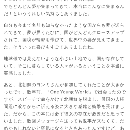
でもどんどん夢が集まってきて、本当にこんなに集まるん
だ！といううれしい気持ちもありました。
自分も今まで名前も知らなかったような国からも夢が送ら
れてきて、夢が届くたびに、国がどんどんクローズアップ
されて、国境が輪郭を帯びて、世界中の姿が見えてきまし
た。そういった喜びもすごくありましたね。
地球儀では見えないような小さい土地でも、国が存在して
いて、そこに暮らしている人々がいるということを本当に
実感しました。
あと、北朝鮮のヨンミさんが参加してくれたことが大きか
ったです。数年前、「One Young World」で出会ったので
すが、スピーチで命をかけて北朝鮮を脱出し、母国の人権
問題に涙ながらに訴える姿に大きな感銘と衝撃を受けまし
た。だから、この本には必ず彼女の存在が必要だと思って
いました。数回メッセージを送っても返事が来なくて、だ
めかもしれないと弱気になるときもあったんですけど、あ