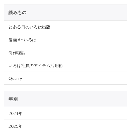
s』
AM 201カ国202人の夢×
SDGs』
読みもの
とある日のいろは出版
漫画 de いろは
制作秘話
いろは社員のアイテム活用術
Quarry
年別
2024年
2021年