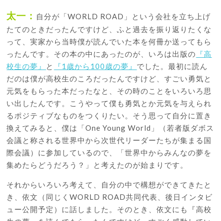
太一：
自分が「WORLD ROAD」という会社を立ち上げ
たてのときだったんですけど、ふと過去を振り返りたくな
って、実家から当時僕が読んでいた本を何冊か送ってもら
ったんです。その本の中にあったのが、いろは出版の
『高
校生の夢』
と
『1歳から100歳の夢』
でした。最初に読ん
だのは僕が高校生のころだったんですけど、すごい勇気と
元気をもらった本だったなと、その時のことをいろいろ思
い出したんです。こうやって僕も勇気とか元気を与えられ
るポジティブなものをつくりたい。そう思って自分に置き
換えてみると、僕は「One Young World」（若者版ダボス
会議と称される世界中から次世代リーダーたちが集まる国
際会議）に参加しているので、「世界中からみんなの夢を
集めたらどうだろう？」と考えたのが始まりです。
それからいろいろ考えて、自分の中で構想ができてきたと
き、依文（同じくWORLD ROAD共同代表、後日インタビ
ュー公開予定）に話しました。そのとき、依文にも『高校