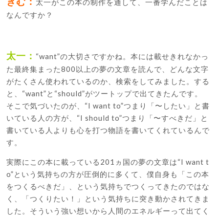
きむ：
太一がこの本の制作を通して、一番学んだことは
なんですか？
太一：
“want”の大切さですかね。本には載せきれなかっ
た最終集まった800以上の夢の文章を読んで、どんな文字
がたくさん使われているのか、検索をしてみました。する
と、“want”と“should”がツートップで出てきたんです。
そこで気づいたのが、“I want to”つまり「〜したい」と書
いている人の方が、“I should to”つまり「〜すべきだ」と
書いている人よりも心を打つ物語を書いてくれているんで
す。
実際にこの本に載っている201ヵ国の夢の文章は“I want t
o”という気持ちの方が圧倒的に多くて、僕自身も「この本
をつくるべきだ」、という気持ちでつくってきたのではな
く、「つくりたい！」という気持ちに突き動かされてきま
した。そういう強い想いから人間のエネルギーって出てく