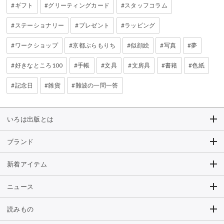
ギフト
グリーティングカード
スタッフコラム
ステーショナリー
プレゼント
ラッピング
ワークショップ
京都ぶらもりち
似顔絵
写真
夢
好きなところ100
手帳
文具
文房具
書籍
色紙
記念日
雑貨
難波の一問一答
いろは出版とは
ブランド
新着アイテム
ニュース
読みもの