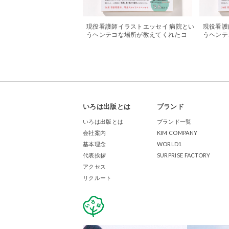
現役看護師イラストエッセイ 病院とい
現役看護
うヘンテコな場所が教えてくれたコ
うヘンテ
ト。が「看護学生」9月号に掲載され
ト。が「
ました
されまし
いろは出版とは
ブランド
いろは出版とは
ブランド一覧
会社案内
KIM COMPANY
基本理念
WORLD1
代表挨拶
SURPRISE FACTORY
アクセス
リクルート