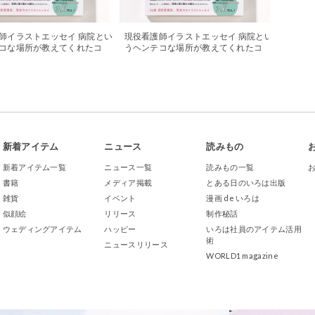
師イラストエッセイ 病院とい
現役看護師イラストエッセイ 病院とい
コな場所が教えてくれたコ
うヘンテコな場所が教えてくれたコ
エキスパートナース」に掲載
ト。が「プチナース」8月号に掲載さ
た
れました
新着アイテム
ニュース
読みもの
新着アイテム一覧
ニュース一覧
読みもの一覧
書籍
メディア掲載
とある日のいろは出版
雑貨
イベント
漫画 de いろは
似顔絵
リリース
制作秘話
ウェディングアイテム
ハッピー
いろは社員のアイテム活用
術
ニュースリリース
WORLD1 magazine