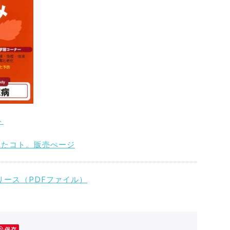
ト
れたコト。販売ぺージ
リース（PDFファイル）
保存