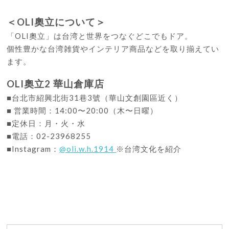
＜OLI奧立について＞
「OLI奧立」は台湾と世界をつなぐどこでもドア。
個性豊かな台湾雑貨やインテリア商品などを取り揃えてい
ます。
OLI奧立2 華山倉庫店
■台北市紹興北街31巷3號（華山文創園區近く）
■ 営業時間：14:00〜20:00（木〜日曜）
■定休日：月・火・水
■電話：02-23968255
■Instagram：
@oli.w.h.1914
※台湾文化を紹介