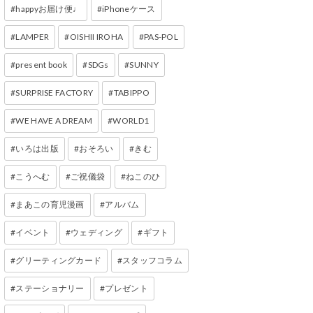
happyお届け便♩
iPhoneケース
LAMPER
OISHII IROHA
PAS-POL
present book
SDGs
SUNNY
SURPRISE FACTORY
TABIPPO
WE HAVE A DREAM
WORLD1
いろは出版
おそろい
きむ
こうへむ
ご祝儀袋
ねこのひ
まあこの育児漫画
アルバム
イベント
ウェディング
ギフト
グリーティングカード
スタッフコラム
ステーショナリー
プレゼント