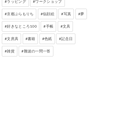
ラッピング
ワークショップ
京都ぶらもりち
似顔絵
写真
夢
好きなところ100
手帳
文具
文房具
書籍
色紙
記念日
雑貨
難波の一問一答