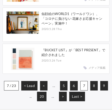
似顔絵のWORLD1（ワールドワン）、
「コロナに負けない 花嫁さま応援キャン
ペーン」実施中！
2020.5.28 Thu
『BUCKET LIST』が「BEST PRESENT」で
紹介されました
2020.5.26 Tue
メディア掲載
7 / 23
< Lead
<
...
5
6
7
8
9
...
20
...
>
Last >