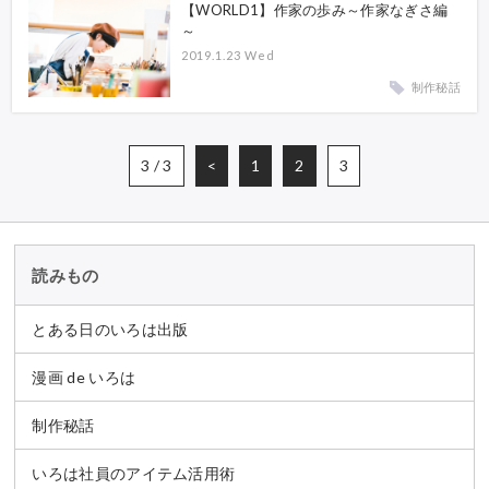
【WORLD1】作家の歩み～作家なぎさ編
～
2019.1.23 Wed
制作秘話
3 / 3
<
1
2
3
読みもの
とある日のいろは出版
漫画 de いろは
制作秘話
いろは社員のアイテム活用術