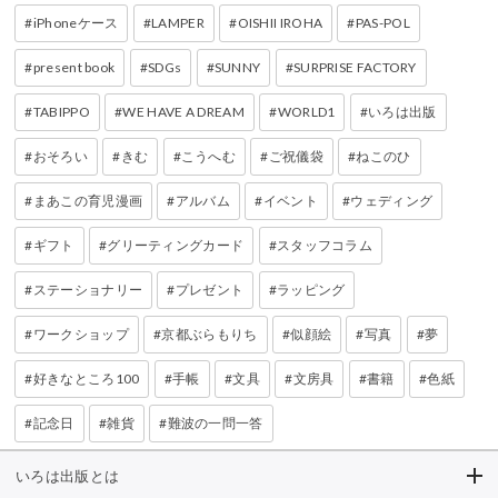
iPhoneケース
LAMPER
OISHII IROHA
PAS-POL
present book
SDGs
SUNNY
SURPRISE FACTORY
TABIPPO
WE HAVE A DREAM
WORLD1
いろは出版
おそろい
きむ
こうへむ
ご祝儀袋
ねこのひ
まあこの育児漫画
アルバム
イベント
ウェディング
ギフト
グリーティングカード
スタッフコラム
ステーショナリー
プレゼント
ラッピング
ワークショップ
京都ぶらもりち
似顔絵
写真
夢
好きなところ100
手帳
文具
文房具
書籍
色紙
記念日
雑貨
難波の一問一答
いろは出版とは