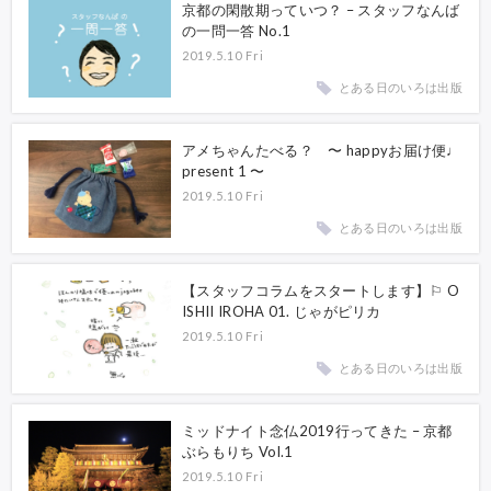
京都の閑散期っていつ？ – スタッフなんば
の一問一答 No.1
2019.5.10 Fri
とある日のいろは出版
アメちゃんたべる？ 〜 happyお届け便♩
present 1 〜
2019.5.10 Fri
とある日のいろは出版
【スタッフコラムをスタートします】⚐ O
ISHII IROHA 01. じゃがピリカ
2019.5.10 Fri
とある日のいろは出版
ミッドナイト念仏2019行ってきた – 京都
ぶらもりち Vol.1
2019.5.10 Fri