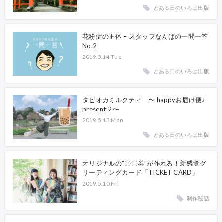
とある日のいろは出版
花粉症の正体 – スタッフなんばの一問一答
No.2
2019.5.14 Tue
とある日のいろは出版
タピオカミルクティ 〜 happyお届け便♩
present 2 〜
2019.5.13 Mon
とある日のいろは出版
オリジナルの“〇〇券”が作れる！新感覚グ
リーティングカード「TICKET CARD」
2019.5.10 Fri
制作秘話