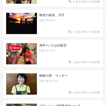
とある日のいろは出版
物流の娯楽。夕日
2017.9.8 Fri
とある日のいろは出版
海外×いろは出版③
Save
2017.9.1 Fri
とある日のいろは出版
植物の母、マッキー
2017.8.15 Tue
とある日のいろは出版
プランニング部事件録 case2