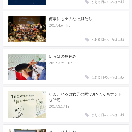
とある日のいろは出版
何事にも全力な社員たち
2017.4.6 Thu
とある日のいろは出版
いろはの昼休み
2017.3.21 Tue
とある日のいろは出版
いま、いろは女子の間で月9よりもホット
な話題
2017.3.17 Fri
とある日のいろは出版
はじまりました！