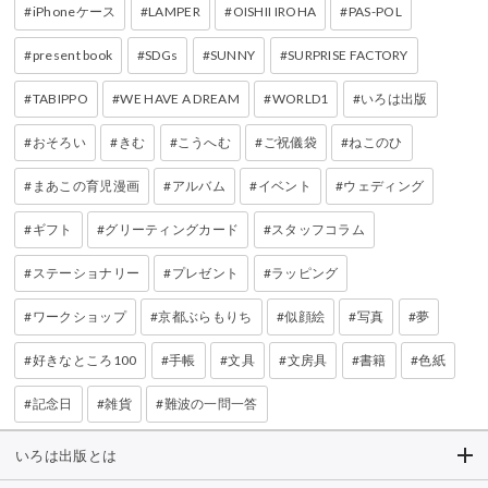
iPhoneケース
LAMPER
OISHII IROHA
PAS-POL
present book
SDGs
SUNNY
SURPRISE FACTORY
TABIPPO
WE HAVE A DREAM
WORLD1
いろは出版
おそろい
きむ
こうへむ
ご祝儀袋
ねこのひ
まあこの育児漫画
アルバム
イベント
ウェディング
ギフト
グリーティングカード
スタッフコラム
ステーショナリー
プレゼント
ラッピング
ワークショップ
京都ぶらもりち
似顔絵
写真
夢
好きなところ100
手帳
文具
文房具
書籍
色紙
記念日
雑貨
難波の一問一答
いろは出版とは